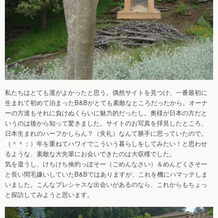
私たちはとても運がよかったと思う。偶然サイトを見つけ、一番最初に
生まれて初めて泊まったB&Bがとても素敵なところだったから。オーナ
ーの方達もそれに負けぬくらいに魅力的だったし。奥様が日本の方だと
いうのは後から知って驚きました。サイトのお写真を拝見したところ、
日本生まれのハーフかしらん？（失礼）なんて勝手に思っていたので。
（＾＾；）年を重ねてハワイでこういう暮らしをしてみたい！と思わせ
るような、素敵な大先輩にお会いできたのは大収穫でした。
気を遣うし、けちけち倹約っぽそー（ごめんなさい）＆めんどくさそー
と長い間毛嫌いしていたB&Bではありますが、これを機にハマッテしま
いました。こんなプレシャスな出会いがあるのなら、これからもちょっ
と探訪してみようと思います。