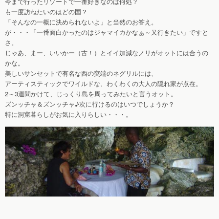
今まで行ったリゾートで一番好きなのは何処？
も一度訪ねたいのはどの国？
「そんなの一概に決められないよ」と当然のお答え。
が・・・「一番面白かったのはジャマイカかなぁ～又行きたい」ですと
さ。
じゃあ、まー、いいかー（古！）とイイ加減なノリがオットには合うの
かな。
美しいサンセットで有名な西の突端のネグリルには、
アーティスティックでワイルドな、わくわくの大人の隠れ家が点在。
2～3週間かけて、じっくり島を周ってみたいと言うオット。
ズンッチャ＆ズンッチャ♪次に行けるのはいつでしょうか？
特に洞窟暮らしがお気に入りらしい・・・。