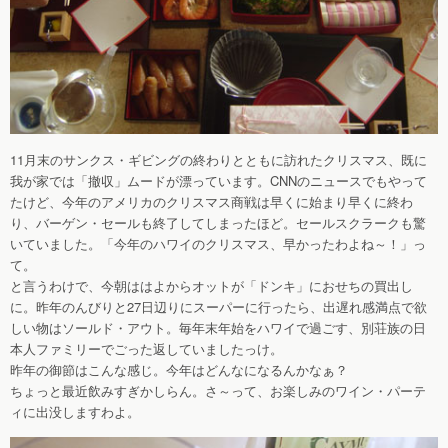
11月末のサンクス・ギビングの終わりとともに訪れたクリスマス、既に
我が家では「撤収」ムードが漂っています。CNNのニュースでもやって
たけど、今年のアメリカのクリスマス商戦は早くに始まり早くに終わ
り、バーゲン・セールも終了してしまったほど。セールスクラークも驚
いていました。「今年のハワイのクリスマス、早かったわよね～！」っ
て。
と言うわけで、今朝ははよからオットが「ドンキ」におせちの買出し
に。昨年のんびりと27日辺りにスーパーに行ったら、出遅れ感満点で欲
しい物はソールド・アウト。毎年末年始をハワイで過ごす、別荘族の日
本人ファミリーでごった返していましたっけ。
昨年の御節はこんな感じ。今年はどんなになるんかなぁ？
ちょっと最近飲みすぎかしらん。さ～って、お楽しみのワイン・パーテ
ィに出没しますわよ。