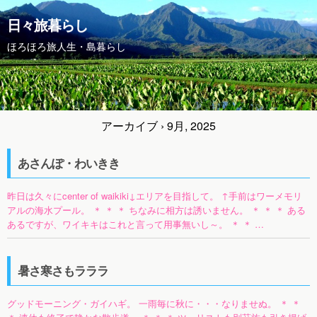
日々旅暮らし
ほろほろ旅人生・島暮らし
アーカイブ › 9月, 2025
あさんぽ・わいきき
昨日は久々にcenter of waikiki↓エリアを目指して。 ↑手前はワーメモリ
アルの海水プール。 ＊ ＊ ＊ ちなみに相方は誘いません。 ＊ ＊ ＊ ある
あるですが、ワイキキはこれと言って用事無いし～。 ＊ ＊ …
暑さ寒さもラララ
グッドモーニング・ガイハギ。 一雨毎に秋に・・・なりませぬ。 ＊ ＊