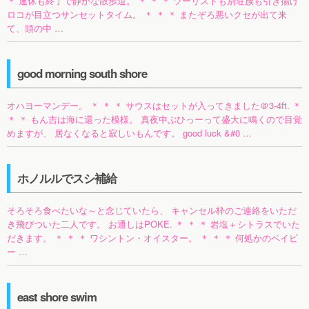
＊ 連休も終了で静かな散歩道。 ＊ ＊ ＊ ツーリストも別荘族も引き揚げ
ロコが目立つサンセットタイム。 ＊ ＊ ＊ またぞろ悪いクセが出て来
て、頭の中 …
good morning south shore
オハヨーマンデー。 ＊ ＊ ＊ サウスはセットが入ってきました＠3-4ft. ＊
＊ ＊ もん吉は海に還った模様。 真夜中ぶひっーって盛大に鳴くので目覚
めますが、 居なくなると寂しいもんです。 good luck &#0 …
ホノルルでスシ補給
そろそろ食べたいな～と念じていたら、 キャンセル枠のご連絡をいただ
き飛びついた二人です。 お通しはPOKE. ＊ ＊ ＊ 岩塩＋シトラスでいた
だきます。 ＊ ＊ ＊ ワシントン・オイスター。 ＊ ＊ ＊ 何処かのベイビ
ー …
east shore swim