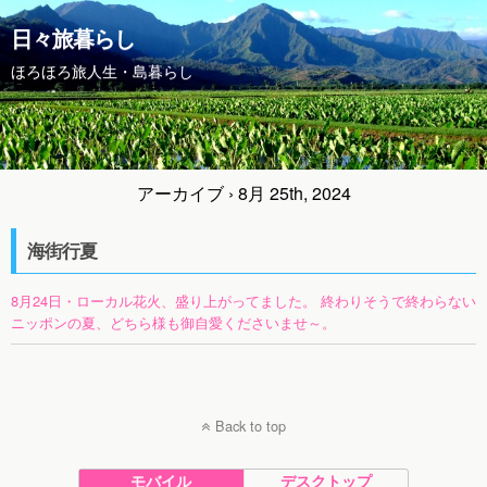
日々旅暮らし
ほろほろ旅人生・島暮らし
アーカイブ › 8月 25th, 2024
海街行夏
8月24日・ローカル花火、盛り上がってました。 終わりそうで終わらない
ニッポンの夏、どちら様も御自愛くださいませ～。
Back to top
モバイル
デスクトップ