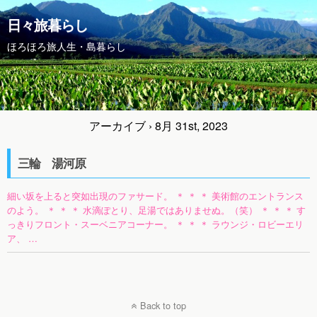
日々旅暮らし
ほろほろ旅人生・島暮らし
アーカイブ › 8月 31st, 2023
三輪 湯河原
細い坂を上ると突如出現のファサード。 ＊ ＊ ＊ 美術館のエントランス
のよう。 ＊ ＊ ＊ 水滴ぽとり、足湯ではありませぬ。（笑） ＊ ＊ ＊ す
っきりフロント・スーベニアコーナー。 ＊ ＊ ＊ ラウンジ・ロビーエリ
ア、 …
Back to top