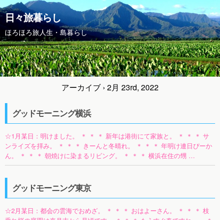
日々旅暮らし
ほろほろ旅人生・島暮らし
アーカイブ › 2月 23rd, 2022
グッドモーニング横浜
☆1月某日：明けました。 ＊ ＊ ＊ 新年は港街にて家族と。 ＊ ＊ ＊ サ
ンライズを拝み。 ＊ ＊ ＊ きーんと冬晴れ。 ＊ ＊ ＊ 年明け連日ぴーか
ん。 ＊ ＊ ＊ 朝焼けに染まるリビング。 ＊ ＊ ＊ 横浜在住の甥 …
グッドモーニング東京
☆2月某日：都会の雲海でおめざ。 ＊ ＊ ＊ おはよーさん。 ＊ ＊ ＊ 枝