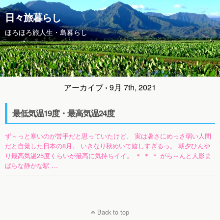
日々旅暮らし
ほろほろ旅人生・島暮らし
アーカイブ › 9月 7th, 2021
最低気温19度・最高気温24度
ず～っと寒いのが苦手だと思っていたけど、 実は暑さにめっさ弱い人間
だと自覚した日本の8月。 いきなり秋めいて嬉しすぎるっ。 朝夕ひんや
り最高気温25度くらいが最高に気持ちイイ。 ＊ ＊ ＊ がら～んと人影ま
ばらな静かな駅 …
Back to top