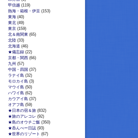
甲信越
(119)
熱海・箱根・伊豆
(153)
東海
(40)
東北
(49)
東京
(159)
北＆南関東
(65)
北陸
(33)
北海道
(46)
★備忘録
(22)
京都・関西
(66)
九州
(57)
中国・四国
(37)
ラナイ島
(32)
モロカイ島
(3)
マウイ島
(50)
ハワイ島
(62)
カウアイ島
(37)
オアフ島
(59)
★日本の宿＆旅
(832)
★旅のアレコレ
(92)
★島のオウチご飯
(350)
★呑んべー日誌
(93)
★世界のリゾート
(67)