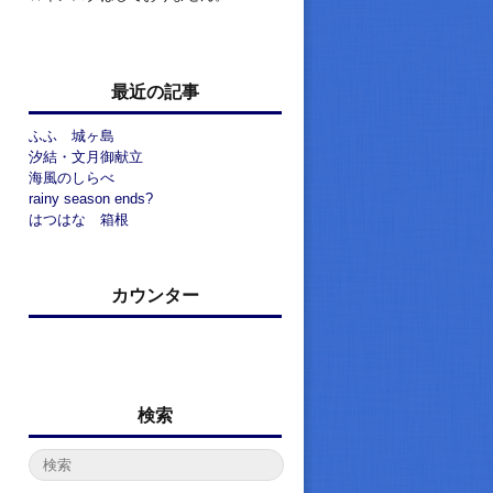
最近の記事
ふふ 城ヶ島
汐結・文月御献立
海風のしらべ
rainy season ends?
はつはな 箱根
カウンター
検索