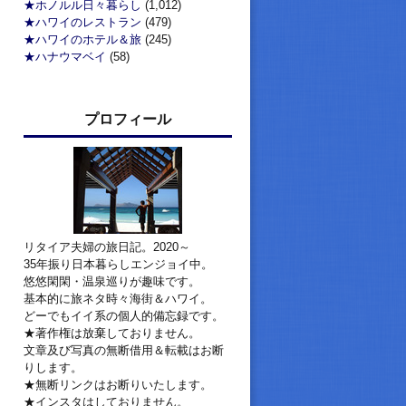
★ホノルル日々暮らし
(1,012)
★ハワイのレストラン
(479)
★ハワイのホテル＆旅
(245)
★ハナウマベイ
(58)
プロフィール
リタイア夫婦の旅日記。2020～
35年振り日本暮らしエンジョイ中。
悠悠閑閑・温泉巡りが趣味です。
基本的に旅ネタ時々海街＆ハワイ。
どーでもイイ系の個人的備忘録です。
★著作権は放棄しておりません。
文章及び写真の無断借用＆転載はお断
りします。
★無断リンクはお断りいたします。
★インスタはしておりません。