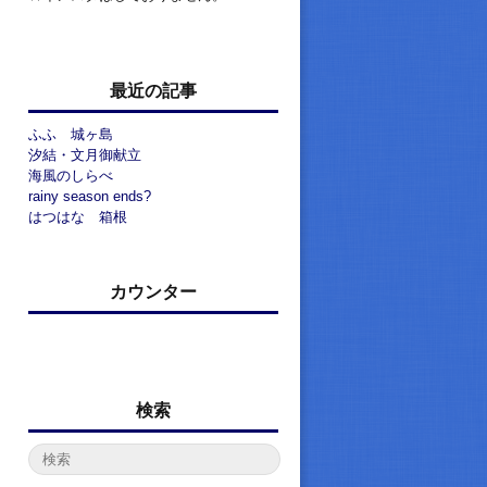
最近の記事
ふふ 城ヶ島
汐結・文月御献立
海風のしらべ
rainy season ends?
はつはな 箱根
カウンター
検索