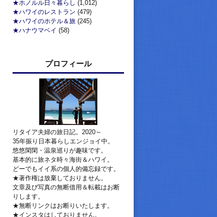
★ホノルル日々暮らし
(1,012)
★ハワイのレストラン
(479)
★ハワイのホテル＆旅
(245)
★ハナウマベイ
(58)
プロフィール
リタイア夫婦の旅日記。2020～
35年振り日本暮らしエンジョイ中。
悠悠閑閑・温泉巡りが趣味です。
基本的に旅ネタ時々海街＆ハワイ。
どーでもイイ系の個人的備忘録です。
★著作権は放棄しておりません。
文章及び写真の無断借用＆転載はお断
りします。
★無断リンクはお断りいたします。
★インスタはしておりません。