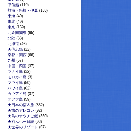
甲信越
(119)
熱海・箱根・伊豆
(153)
東海
(40)
東北
(49)
東京
(159)
北＆南関東
(65)
北陸
(33)
北海道
(46)
★備忘録
(22)
京都・関西
(66)
九州
(57)
中国・四国
(37)
ラナイ島
(32)
モロカイ島
(3)
マウイ島
(50)
ハワイ島
(62)
カウアイ島
(37)
オアフ島
(59)
★日本の宿＆旅
(832)
★旅のアレコレ
(92)
★島のオウチご飯
(350)
★呑んべー日誌
(93)
★世界のリゾート
(67)