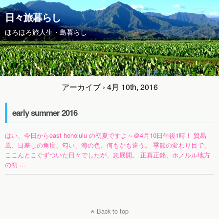
日々旅暮らし
ほろほろ旅人生・島暮らし
アーカイブ › 4月 10th, 2016
early summer 2016
はい、今日からeast honolulu の初夏ですよ～＠4月10日午後1時！ 貿易
風、日差しの角度、匂い、海の色、何もかも違う。 季節の変わり目で、
ここんとこぐずついた日々でしたが、急展開。 正真正銘、ホノルル地方
の初 …
Back to top