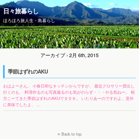
日々旅暮らし
ほろほろ旅人生・島暮らし
アーカイブ › 2月 6th, 2015
季節はずれのAKU
おはよーさん。 小春日和なキッチンからですが、 最近グロサリー買出し
行くのも、 料理作るのも写真撮るのも気がのらず・・・やる気ねー。 相
方こーてきた季節はずれのAKUでタタキ。 いたりあーのですわよ。意外
に美味でしたよ、 …
Back to top