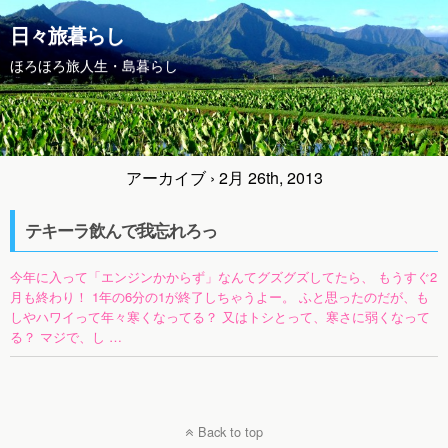
日々旅暮らし
ほろほろ旅人生・島暮らし
アーカイブ › 2月 26th, 2013
テキーラ飲んで我忘れろっ
今年に入って「エンジンかからず」なんてグズグズしてたら、 もうすぐ2
月も終わり！ 1年の6分の1が終了しちゃうよー。 ふと思ったのだが、も
しやハワイって年々寒くなってる？ 又はトシとって、寒さに弱くなって
る？ マジで、し …
Back to top