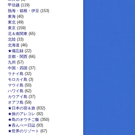
甲信越
(119)
熱海・箱根・伊豆
(153)
東海
(40)
東北
(49)
東京
(159)
北＆南関東
(65)
北陸
(33)
北海道
(46)
★備忘録
(22)
京都・関西
(66)
九州
(57)
中国・四国
(37)
ラナイ島
(32)
モロカイ島
(3)
マウイ島
(50)
ハワイ島
(62)
カウアイ島
(37)
オアフ島
(59)
★日本の宿＆旅
(832)
★旅のアレコレ
(92)
★島のオウチご飯
(350)
★呑んべー日誌
(93)
★世界のリゾート
(67)