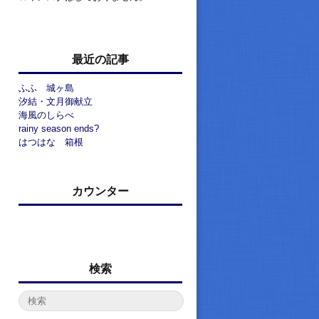
最近の記事
ふふ 城ヶ島
汐結・文月御献立
海風のしらべ
rainy season ends?
はつはな 箱根
カウンター
検索