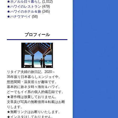
★ホノルル日々暮らし
(1,012)
★ハワイのレストラン
(479)
★ハワイのホテル＆旅
(245)
★ハナウマベイ
(58)
プロフィール
リタイア夫婦の旅日記。2020～
35年振り日本暮らしエンジョイ中。
悠悠閑閑・温泉巡りが趣味です。
基本的に旅ネタ時々海街＆ハワイ。
どーでもイイ系の個人的備忘録です。
★著作権は放棄しておりません。
文章及び写真の無断借用＆転載はお断
りします。
★無断リンクはお断りいたします。
★インスタはしておりません。