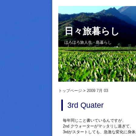
日々旅暮らし
ほろほろ旅人生・島暮らし
トップページ
2009 7月 03
3rd Quater
毎年同じこと書いているんですが、
2nd クウォーターがマッタリし過ぎて、
3rdがスタートしても、急激な変化に身