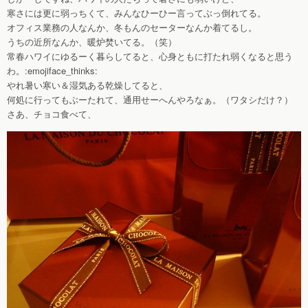
寒さには更に弱っちくて、みんなひーひー言ってぶっ倒れてる。
オフィス業務の人なんか、冬もんのセーターなんか着てるし。
うちの近所なんか、暖炉焚いてる。（笑）
常春ハワイにゆるーく暮らしてると、心身ともに打たれ弱くなると思う
わ。:emojiface_thinks:
やれ暑い寒い＆湿気ある乾燥してると、
何処に行ってもぶーたれて、通用せーへんやろなぁ。（ワタシだけ？）
さあ、チョコ食べて、