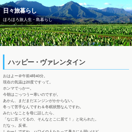
日々旅暮らし
ほろほろ旅人生・島暮らし
ハッピー・ヴァレンタイン
おはよー＠午前4時40分。
現在の気温は20度ですって。
ホンマでっかー。
今朝はごっつうー寒いのですが。
あかん、まだまだエンジンがかからない。
冬って苦手なんですわ＆冬眠状態なんですわ。
みたいなことを母に話したら、
「なに言ってるの、そんなとこに居て！」と叱られた。
だなっ。反省。
しかーしですね、ハワイの人たちって暑さにも弱いけど、