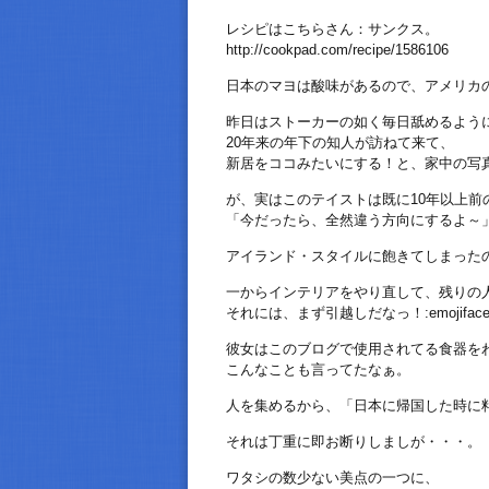
レシピはこちらさん：サンクス。
http://cookpad.com/recipe/1586106
日本のマヨは酸味があるので、アメリカ
昨日はストーカーの如く毎日舐めるよう
20年来の年下の知人が訪ねて来て、
新居をココみたいにする！と、家中の写
が、実はこのテイストは既に10年以上前
「今だったら、全然違う方向にするよ～
アイランド・スタイルに飽きてしまった
一からインテリアをやり直して、残りの
それには、まず引越しだなっ！:emojiface_se
彼女はこのブログで使用されてる食器を
こんなことも言ってたなぁ。
人を集めるから、「日本に帰国した時に
それは丁重に即お断りしましが・・・。
ワタシの数少ない美点の一つに、