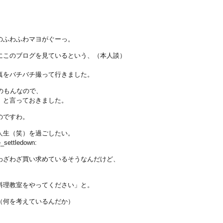
のふわふわマヨがぐーっ。
にこのブログを見ているという、（本人談）
真をバチバチ撮って行きました。
のもんなので、
」と言っておきました。
のですわ。
人生（笑）を過ごしたい。
ttledown:
わざわざ買い求めているそうなんだけど、
料理教室をやってください」と。
（何を考えているんだか）