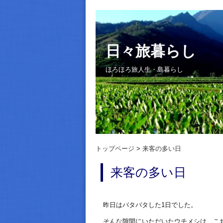
日々旅暮らし
ほろほろ旅人生・島暮らし
トップページ
来客の多い日
来客の多い日
昨日はバタバタした1日でした。
そんな隙間にいただいたウチメシは、こ