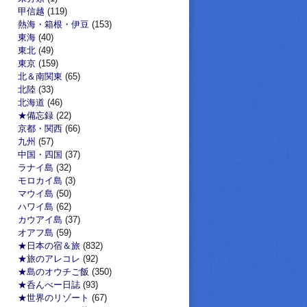
甲信越
(119)
熱海・箱根・伊豆
(153)
東海
(40)
東北
(49)
東京
(159)
北＆南関東
(65)
北陸
(33)
北海道
(46)
★備忘録
(22)
京都・関西
(66)
九州
(57)
中国・四国
(37)
ラナイ島
(32)
モロカイ島
(3)
マウイ島
(50)
ハワイ島
(62)
カウアイ島
(37)
オアフ島
(59)
★日本の宿＆旅
(832)
★旅のアレコレ
(92)
★島のオウチご飯
(350)
★呑んべー日誌
(93)
★世界のリゾート
(67)