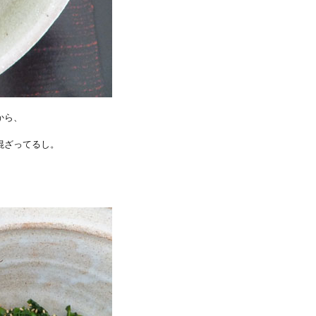
から、
混ざってるし。