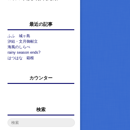
最近の記事
ふふ 城ヶ島
汐結・文月御献立
海風のしらべ
rainy season ends?
はつはな 箱根
カウンター
検索