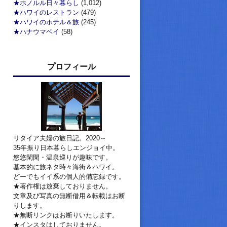
★ホノルル日々暮らし
(1,012)
★ハワイのレストラン
(479)
★ハワイのホテル＆旅
(245)
★ハナウマベイ
(58)
プロフィール
リタイア夫婦の旅日記。2020～
35年振り日本暮らしエンジョイ中。
悠悠閑閑・温泉巡りが趣味です。
基本的に旅ネタ時々海街＆ハワイ。
どーでもイイ系の個人的備忘録です。
★著作権は放棄しておりません。
文章及び写真の無断借用＆転載はお断
りします。
★無断リンクはお断りいたします。
★インスタはしておりません。