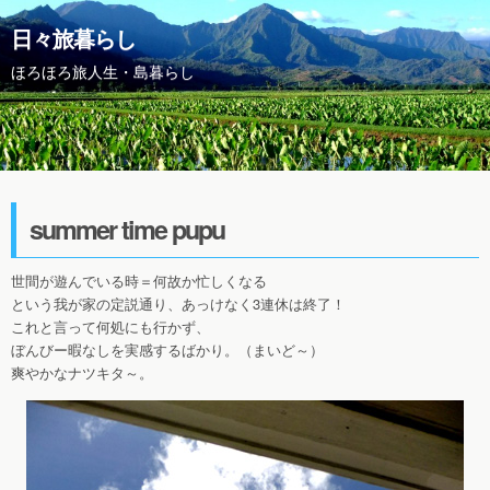
日々旅暮らし
ほろほろ旅人生・島暮らし
summer time pupu
世間が遊んでいる時＝何故か忙しくなる
という我が家の定説通り、あっけなく3連休は終了！
これと言って何処にも行かず、
ぼんびー暇なしを実感するばかり。（まいど～）
爽やかなナツキタ～。