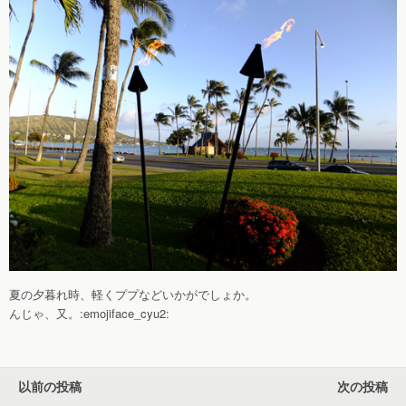
夏の夕暮れ時、軽くププなどいかがでしょか。
んじゃ、又。:emojiface_cyu2:
以前の投稿
次の投稿