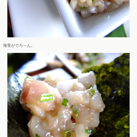
海苔がでろ～ん。