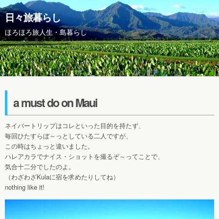
日々旅暮らし
ほろほろ旅人生・島暮らし
a must do on Maui
ネイバートリップはコレといった目的を持たず、
毎回ひたすらぼ～っとしている二人ですが、
この時はちょっと違いました。
ハレアカラでナイス・ショットを撮るぞ～ってことで、
気合十二分でしたのよ。
（わざわざKulaに宿を求めたりしてね）
nothing like it!