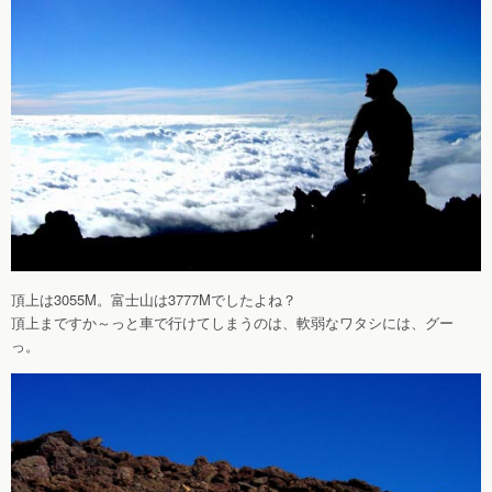
頂上は3055M。富士山は3777Mでしたよね？
頂上まですか～っと車で行けてしまうのは、軟弱なワタシには、グー
っ。