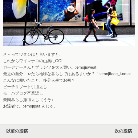
さ～ってワタシはと言いますと、
これからワイマナロの山奥にGO!
ガーデナーさんとプランツを大人買い。:emojisweat:
最近の自分、やたら地味な暮らしではあるまいか？！:emojiface_koma:
こんなに働いたこと、多分人生でお初？
ビーチリゾート引退近し
モーハブログ卒業近し
楽園暮らし撤退近し（うそ）
お達者で。:emojipaa:んじゃ。
以前の投稿
次の投稿