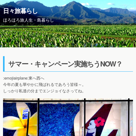
日々旅暮らし
ほろほろ旅人生・島暮らし
サマー・キャンペーン実施ちうNOW？
:emojiairplane:東へ西へ
今年の夏も華やかに飛ばれるであろう皆様～。
しっかり私達の分までエンジョイなさってね。