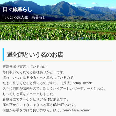
日々旅暮らし
ほろほろ旅人生・島暮らし
道化師という名のお店
更新サボり宣言しているのに、
毎日覗いてくれてる皆様ありがとーです。
ほれ、いつもゆるゆる～っと暮らしているので、
たまに忙しくなると慌てるのですわ。（反省）:emojisweat:
久々に時間が出来たので、新しくハイアーしたガーデナーとともに、
じっくりと庭をチェックしました。
春爛漫にてブーゲンビリアも伸び放題です。
崖の下からにょきにょきっと高さ5Mの巨木だよ。
何処から手をつけて良いのやら、ひえ。:emojiface_koma: