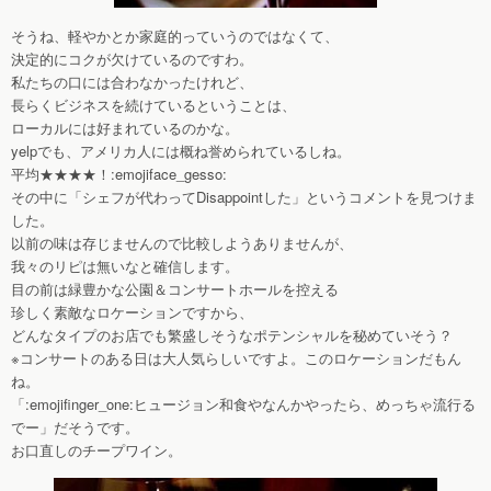
そうね、軽やかとか家庭的っていうのではなくて、
決定的にコクが欠けているのですわ。
私たちの口には合わなかったけれど、
長らくビジネスを続けているということは、
ローカルには好まれているのかな。
yelpでも、アメリカ人には概ね誉められているしね。
平均★★★★！:emojiface_gesso:
その中に「シェフが代わってDisappointした」というコメントを見つけま
した。
以前の味は存じませんので比較しようありませんが、
我々のリピは無いなと確信します。
目の前は緑豊かな公園＆コンサートホールを控える
珍しく素敵なロケーションですから、
どんなタイプのお店でも繁盛しそうなポテンシャルを秘めていそう？
※コンサートのある日は大人気らしいですよ。このロケーションだもん
ね。
「:emojifinger_one:ヒュージョン和食やなんかやったら、めっちゃ流行る
でー」だそうです。
お口直しのチープワイン。