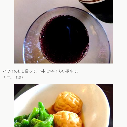
ハワイのしし唐って、5本に1本くらい激辛っ。
くー。（涙）