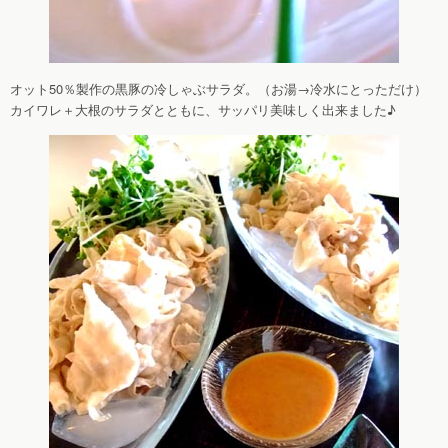
オット50％製作の黒豚の冷しゃぶサラダ。（お湯→冷水にとっただけ）
カイワレ＋大根のサラダとともに、サッパリ美味しく出来ました♪