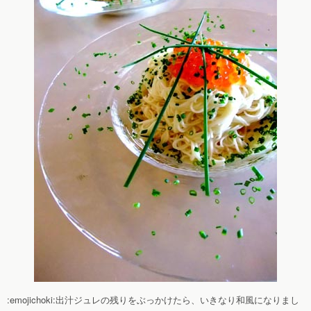
:emojichoki:出汁ジュレの残りをぶっかけたら、いきなり和風になりまし