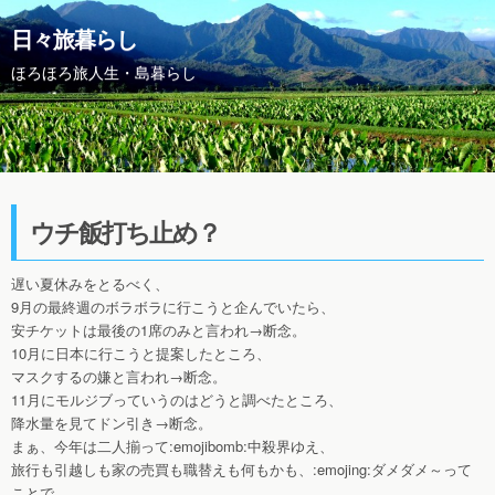
日々旅暮らし
ほろほろ旅人生・島暮らし
ウチ飯打ち止め？
遅い夏休みをとるべく、
9月の最終週のボラボラに行こうと企んでいたら、
安チケットは最後の1席のみと言われ→断念。
10月に日本に行こうと提案したところ、
マスクするの嫌と言われ→断念。
11月にモルジブっていうのはどうと調べたところ、
降水量を見てドン引き→断念。
まぁ、今年は二人揃って:emojibomb:中殺界ゆえ、
旅行も引越しも家の売買も職替えも何もかも、:emojing:ダメダメ～って
ことで、