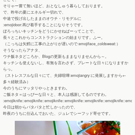
そりゃー嘗て無いほど、おとなしゅう暮らしております。
で、昨年の夏にエネルギー切れで、
中途で投げ出したままのオウチ・リモデルに
:emojidoor:再び着手することになりそうです。
ぼろっちいキッチンをどうにかせねばーってことで、
長々とこれからコンストラクションの始まりです。ふー。
（こっちは矢鱈に工事の上がりが遅いので:emojiface_coldsweat:）
そうなったらアナタ、
ウチ飯ネタどころか、Blogの更新もままなりませんから～。
キッチンも使えないし、有無を言わさず、プレートな日々になりますか
らっ。
（ストレスフルな日々にて、夫婦喧嘩:emojiangry:に発展しますから←
多々経験済み）
今のうちにマッタリやっときますわ。
ご飯ネタ＝はっぴーな日々と、本人は感謝してるのですわ。
:emojiknife::emojiknife::emojiknife::emojiknife::emojiknife::emojiknife::emoji
今日は朝からバタバタと忙しかったので、
昨夜のうちに仕込んでおいた、ジュレでシーフッド寄せです。