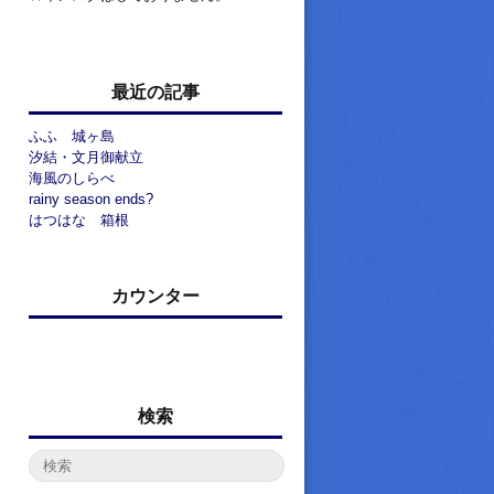
最近の記事
ふふ 城ヶ島
汐結・文月御献立
海風のしらべ
rainy season ends?
はつはな 箱根
カウンター
検索