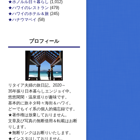
★ホノルル日々暮らし
(1,012)
★ハワイのレストラン
(479)
★ハワイのホテル＆旅
(245)
★ハナウマベイ
(58)
プロフィール
リタイア夫婦の旅日記。2020～
35年振り日本暮らしエンジョイ中。
悠悠閑閑・温泉巡りが趣味です。
基本的に旅ネタ時々海街＆ハワイ。
どーでもイイ系の個人的備忘録です。
★著作権は放棄しておりません。
文章及び写真の無断借用＆転載はお断
りします。
★無断リンクはお断りいたします。
★インスタはしておりません。