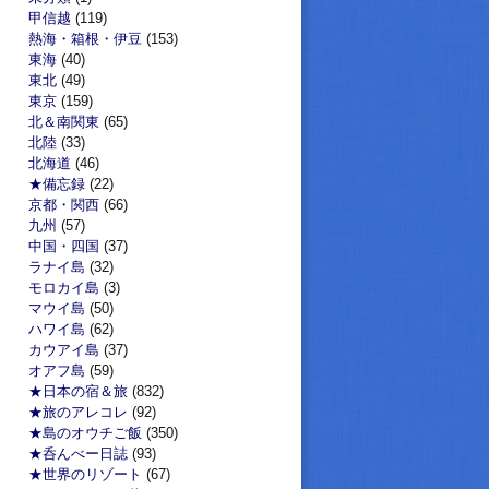
甲信越
(119)
熱海・箱根・伊豆
(153)
東海
(40)
東北
(49)
東京
(159)
北＆南関東
(65)
北陸
(33)
北海道
(46)
★備忘録
(22)
京都・関西
(66)
九州
(57)
中国・四国
(37)
ラナイ島
(32)
モロカイ島
(3)
マウイ島
(50)
ハワイ島
(62)
カウアイ島
(37)
オアフ島
(59)
★日本の宿＆旅
(832)
★旅のアレコレ
(92)
★島のオウチご飯
(350)
★呑んべー日誌
(93)
★世界のリゾート
(67)