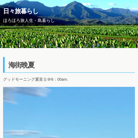
日々旅暮らし
ほろほろ旅人生・島暮らし
海街晩夏
グッドモーニング夏富士＠6：00am.