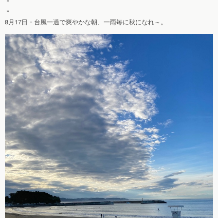
＊
＊
8月17日・台風一過で爽やかな朝、一雨毎に秋になれ～。