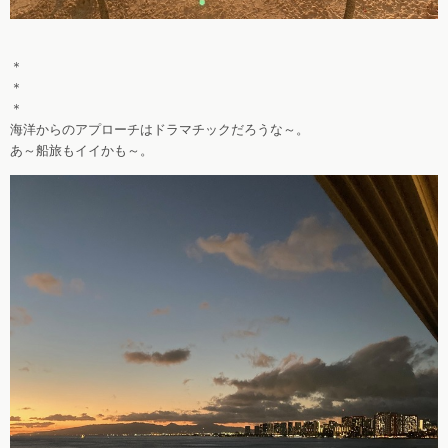
＊
＊
＊
海洋からのアプローチはドラマチックだろうな～。
あ～船旅もイイかも～。