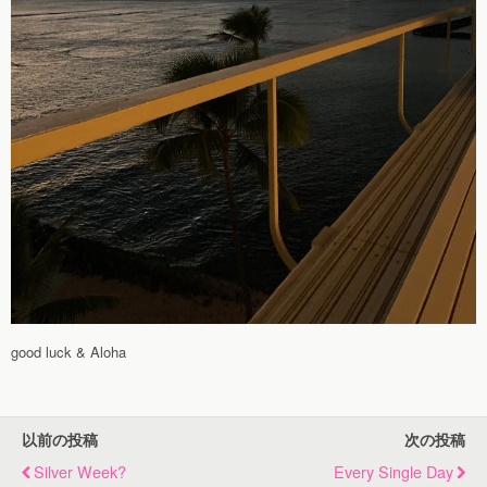
good luck & Aloha
以前の投稿
次の投稿
Silver Week?
Every Single Day