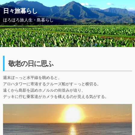
日々旅暮らし
ほろほろ旅人生・島暮らし
敬老の日に思ふ
週末ぼ～っと水平線を眺めると、
アロハタワーに寄港するクルーズ船がす～っと横切る。
遠くから島影を認めホノルルの街並みが迫り、
デッキに佇む乗客達がカメラを構えるのが見える気がする。