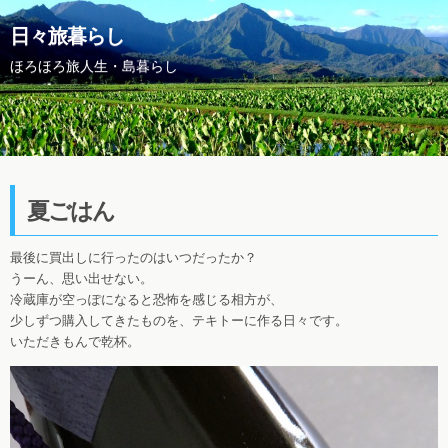
日々旅暮らし
ほろほろ旅人生・島暮らし
夏ごはん
最後に買出しに行ったのはいつだったか？
うーん、思い出せない。
冷蔵庫が空っぽになると恐怖を感じる相方が、
少しずつ購入してきたものを、テキトーに作る日々です。
いただきもんで乾杯。