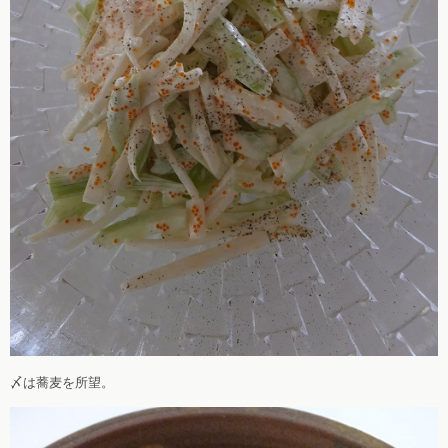
〆は蕎麦を所望。