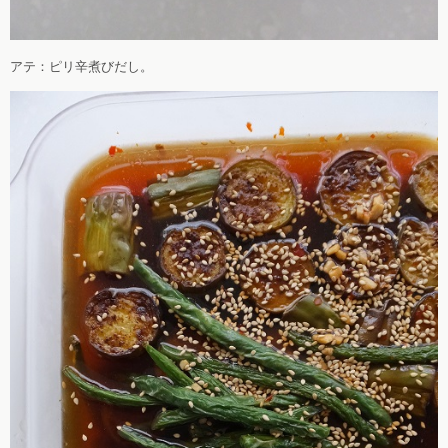
アテ：ピリ辛煮びだし。