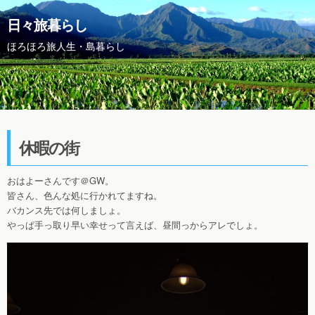
日々旅暮らし
ほろほろ旅人生・島暮らし
休暇の街
おはよーさんです＠GW。
皆さん、色んな処に行かれてますね。
バカンス先では何しましょ。
やっぱ手っ取り早い幸せって言えば、昼間っからアレでしょ。