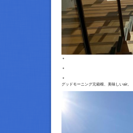
＊
＊
＊
グッドモーニング元箱根、美味しいair。