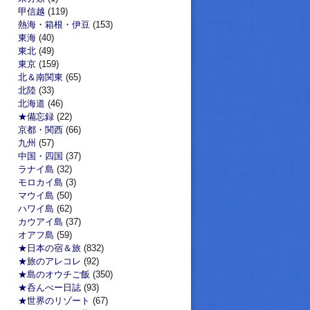
甲信越
(119)
熱海・箱根・伊豆
(153)
東海
(40)
東北
(49)
東京
(159)
北＆南関東
(65)
北陸
(33)
北海道
(46)
★備忘録
(22)
京都・関西
(66)
九州
(57)
中国・四国
(37)
ラナイ島
(32)
モロカイ島
(3)
マウイ島
(50)
ハワイ島
(62)
カウアイ島
(37)
オアフ島
(59)
★日本の宿＆旅
(832)
★旅のアレコレ
(92)
★島のオウチご飯
(350)
★呑んべー日誌
(93)
★世界のリゾート
(67)