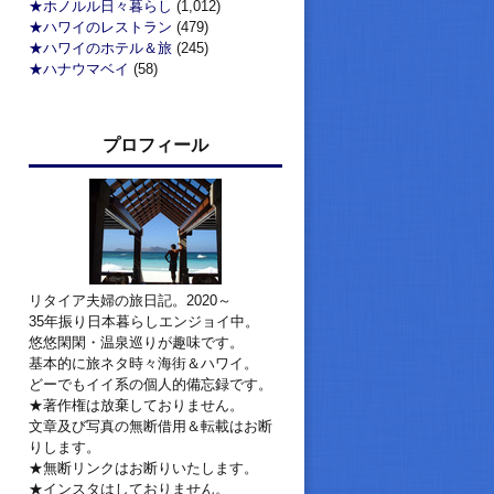
★ホノルル日々暮らし
(1,012)
★ハワイのレストラン
(479)
★ハワイのホテル＆旅
(245)
★ハナウマベイ
(58)
プロフィール
リタイア夫婦の旅日記。2020～
35年振り日本暮らしエンジョイ中。
悠悠閑閑・温泉巡りが趣味です。
基本的に旅ネタ時々海街＆ハワイ。
どーでもイイ系の個人的備忘録です。
★著作権は放棄しておりません。
文章及び写真の無断借用＆転載はお断
りします。
★無断リンクはお断りいたします。
★インスタはしておりません。