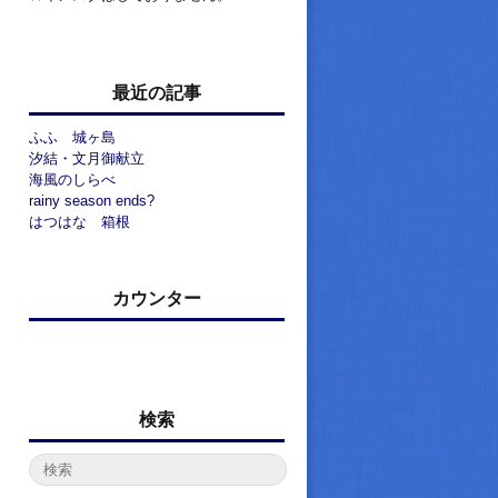
最近の記事
ふふ 城ヶ島
汐結・文月御献立
海風のしらべ
rainy season ends?
はつはな 箱根
カウンター
検索