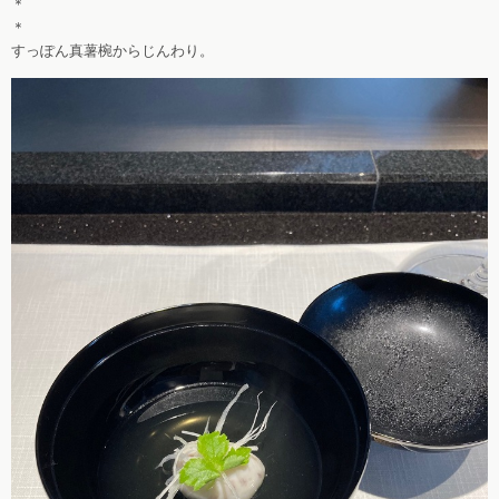
＊
＊
すっぽん真薯椀からじんわり。