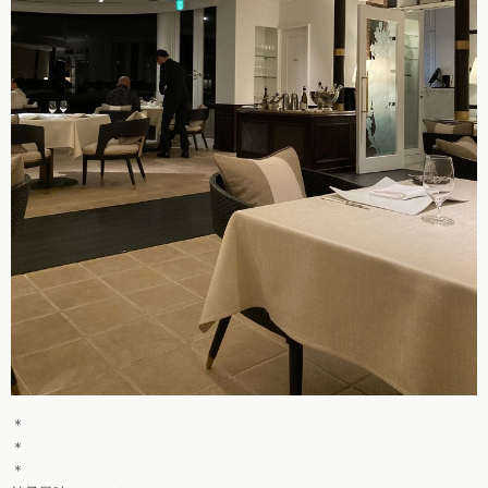
＊
＊
＊