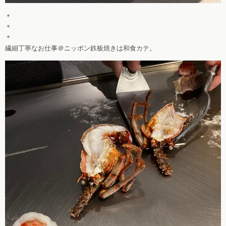
＊
＊
＊
繊細丁寧なお仕事＠ニッポン鉄板焼きは和食カテ。