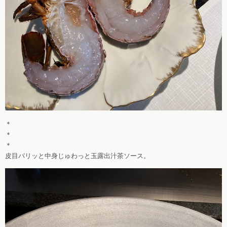
＊
＊
＊
皮目パリッと中身じゅわっと玉露出汁茶ソース。