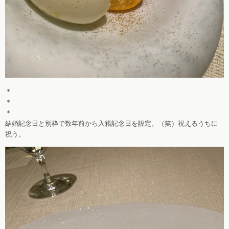
＊
＊
＊
結婚記念日と別枠で数年前から入籍記念日を設定。（笑）祝えるうちに
祝う。