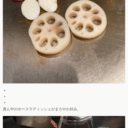
＊
＊
＊
真ん中のホースラディッシュがまろやか好み。