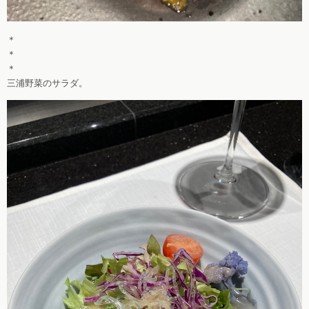
＊
＊
＊
三浦野菜のサラダ。