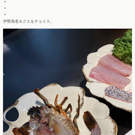
＊
＊
＊
伊勢海老＆クエをチョイス。