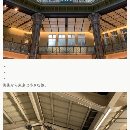
＊
＊
＊
海街から東京は小さな旅。