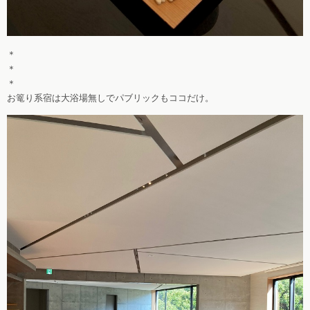
＊
＊
＊
お篭り系宿は大浴場無しでパブリックもココだけ。