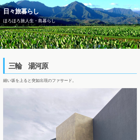
日々旅暮らし
ほろほろ旅人生・島暮らし
三輪 湯河原
細い坂を上ると突如出現のファサード。