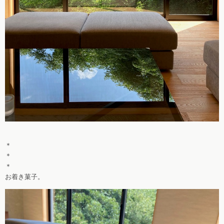
＊
＊
＊
お着き菓子。