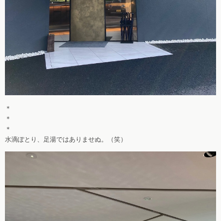
＊
＊
＊
水滴ぽとり、足湯ではありませぬ。（笑）