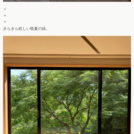
＊
＊
＊
きらきら眩しい晩夏の緑。