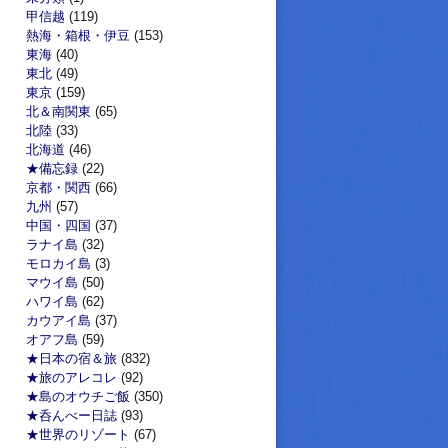
甲信越
(119)
熱海・箱根・伊豆
(153)
東海
(40)
東北
(49)
東京
(159)
北＆南関東
(65)
北陸
(33)
北海道
(46)
★備忘録
(22)
京都・関西
(66)
九州
(57)
中国・四国
(37)
ラナイ島
(32)
モロカイ島
(3)
マウイ島
(50)
ハワイ島
(62)
カウアイ島
(37)
オアフ島
(59)
★日本の宿＆旅
(832)
★旅のアレコレ
(92)
★島のオウチご飯
(350)
★呑んべー日誌
(93)
★世界のリゾート
(67)