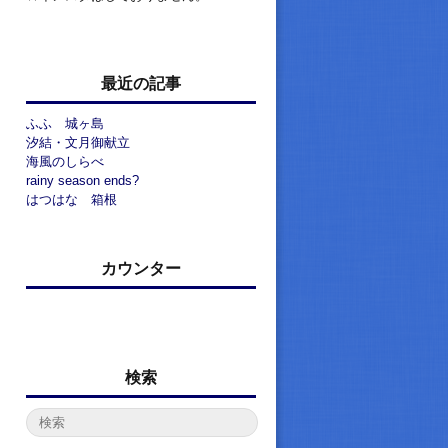
最近の記事
ふふ 城ヶ島
汐結・文月御献立
海風のしらべ
rainy season ends?
はつはな 箱根
カウンター
検索