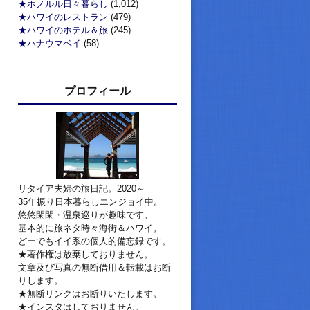
★ホノルル日々暮らし
(1,012)
★ハワイのレストラン
(479)
★ハワイのホテル＆旅
(245)
★ハナウマベイ
(58)
プロフィール
リタイア夫婦の旅日記。2020～
35年振り日本暮らしエンジョイ中。
悠悠閑閑・温泉巡りが趣味です。
基本的に旅ネタ時々海街＆ハワイ。
どーでもイイ系の個人的備忘録です。
★著作権は放棄しておりません。
文章及び写真の無断借用＆転載はお断
りします。
★無断リンクはお断りいたします。
★インスタはしておりません。