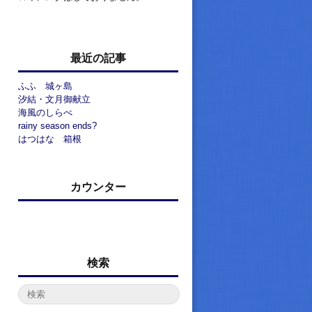
最近の記事
ふふ 城ヶ島
汐結・文月御献立
海風のしらべ
rainy season ends?
はつはな 箱根
カウンター
検索