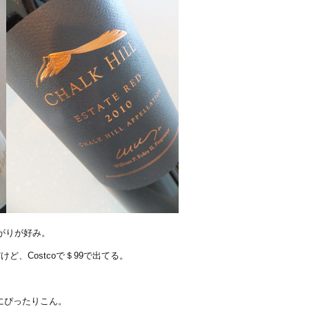
上がりが好み。
ど、Costcoで＄99で出てる。
にぴったりこん。