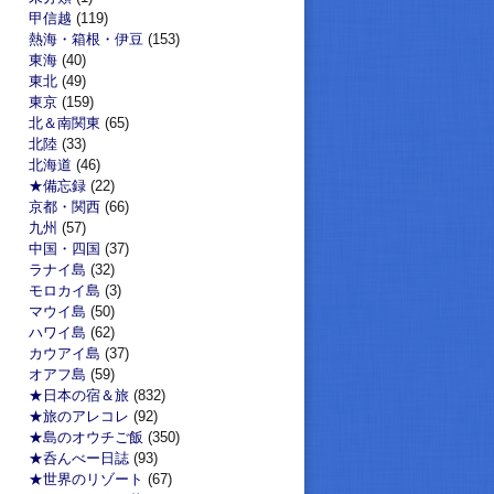
甲信越
(119)
熱海・箱根・伊豆
(153)
東海
(40)
東北
(49)
東京
(159)
北＆南関東
(65)
北陸
(33)
北海道
(46)
★備忘録
(22)
京都・関西
(66)
九州
(57)
中国・四国
(37)
ラナイ島
(32)
モロカイ島
(3)
マウイ島
(50)
ハワイ島
(62)
カウアイ島
(37)
オアフ島
(59)
★日本の宿＆旅
(832)
★旅のアレコレ
(92)
★島のオウチご飯
(350)
★呑んべー日誌
(93)
★世界のリゾート
(67)