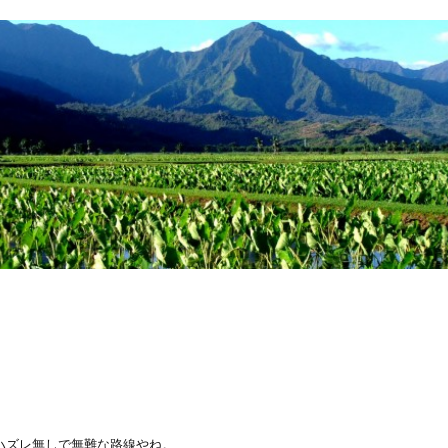
。
ハズレ無しで無難な路線やね。