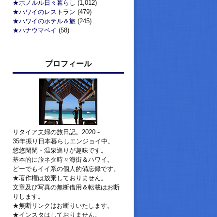
★ホノルル日々暮らし
(1,012)
★ハワイのレストラン
(479)
★ハワイのホテル＆旅
(245)
★ハナウマベイ
(58)
プロフィール
リタイア夫婦の旅日記。2020～
35年振り日本暮らしエンジョイ中。
悠悠閑閑・温泉巡りが趣味です。
基本的に旅ネタ時々海街＆ハワイ。
どーでもイイ系の個人的備忘録です。
★著作権は放棄しておりません。
文章及び写真の無断借用＆転載はお断
りします。
★無断リンクはお断りいたします。
★インスタはしておりません。