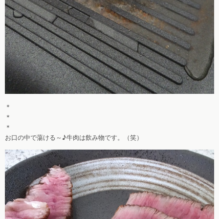
＊
＊
＊
お口の中で蕩ける～♪牛肉は飲み物です。（笑）