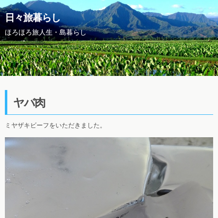
日々旅暮らし
ほろほろ旅人生・島暮らし
ヤバ肉
ミヤザキビーフをいただきました。