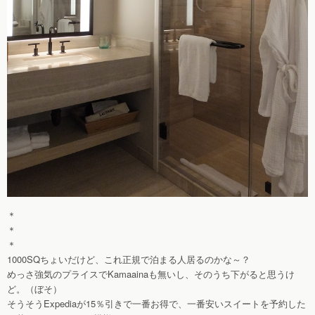
＊
＊
＊
1000SQちょいだけど、これ正規で泊まる人居るのかな～？
めっさ強気のプライスでKamaainaも無いし、そのうち下がると思うけ
ど。（ぼそ）
そうそうExpediaが15％引きで一番お得で、一番安いスイートを予約した