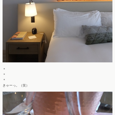
＊
＊
＊
きゃーっ。（笑）