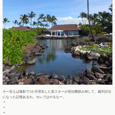
そー言えば撮影で1か月滞在した某スターが宿泊費踏み倒して、裁判沙汰
になった記憶あるわ。セレブはやるなー。
＊
＊
＊